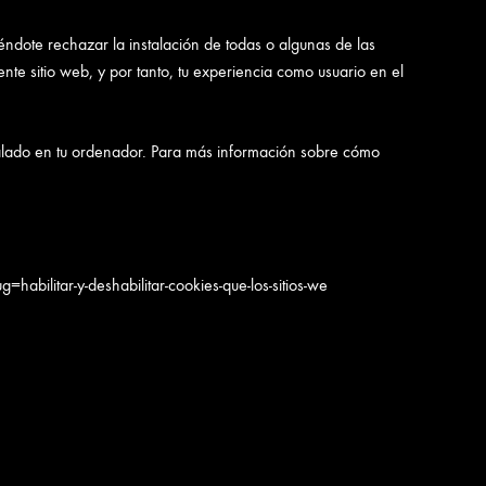
éndote rechazar la instalación de todas o algunas de las
nte sitio web, y por tanto, tu experiencia como usuario en el
stalado en tu ordenador. Para más información sobre cómo
=habilitar-y-deshabilitar-cookies-que-los-sitios-we