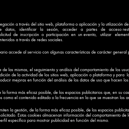
gación a través del sitio web, plataforma o aplicación y la utilización d
 de datos, identificar la sesión, acceder a partes de acceso restri
 solicitud de inscripción o participación en un evento, utilizar e
ntenidos a través de redes sociales.
ario accede al servicio con algunas características de carácter general 
e de las mismas, el seguimiento y análisis del comportamiento de los us
dición de la actividad de los sitios web, aplicación o plataforma y pa
roducir mejoras en función del análisis de los datos de uso que hacen los 
e la forma más eficaz posible, de los espacios publicitarios que, en su ca
rios como el contenido editado o la frecuencia en la que se muestran los a
en la gestión, de la forma más eficaz posible, de los espacios publicitar
 solicitado. Estas cookies almacenan información del comportamiento de 
erfil específico para mostrar publicidad en función del mismo.