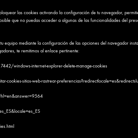
bloquear las cookies activando la configuración de tu navegador, permiti
posible que no puedas acceder a algunas de las funcionalidades del prese
en tu equipo mediante la configuración de las opciones del navegador in
gadores, te remitimos al enlace pertinente:
/17442/windows-internet-explorer-delete-manage-cookies
itar-cookies-sitios-web-rastrear-preferencias?redirectlocale=es&redirectslug
py?hl=en&answer=9564
=es_ES&locale=es_ES
es.html